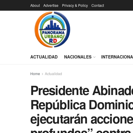
About
Advertise
Privacy & Policy
Contact
ACTUALIDAD
NACIONALES
INTERNACION
Home
Actualidad
Presidente Abinade
República Dominic
ejecutarán accion
profundas” contra 