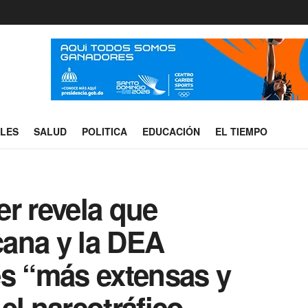
ALES
SALUD
POLITICA
EDUCACIÓN
EL TIEMPO
r revela que
ana y la DEA
es “más extensas y
el narcotráfico