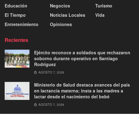
Educación
Negocios
Turismo
El Tiempo
Noticias Locales
Vida
Entretenimiento
Opiniones
Recientes
Ejército reconoce a soldados que rechazaron
soborno durante operativo en Santiago
Rodríguez
AGOSTO 7, 2026
Ministerio de Salud destaca avances del país
en lactancia materna; insta a las madres a
lactar desde el nacimiento del bebé
AGOSTO 7, 2026
About
Advertise
Privacy & Policy
Contact