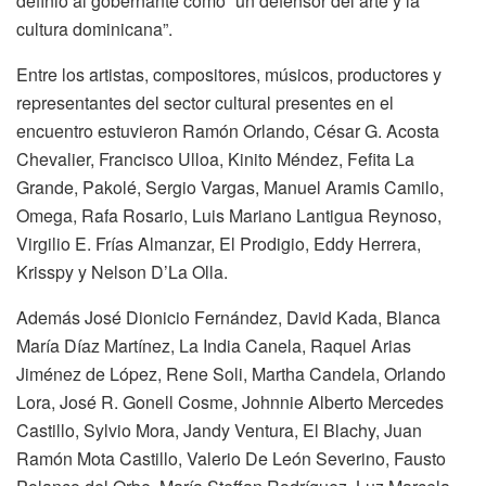
definió al gobernante como “un defensor del arte y la
cultura dominicana”.
Entre los artistas, compositores, músicos, productores y
representantes del sector cultural presentes en el
encuentro estuvieron Ramón Orlando, César G. Acosta
Chevalier, Francisco Ulloa, Kinito Méndez, Fefita La
Grande, Pakolé, Sergio Vargas, Manuel Aramis Camilo,
Omega, Rafa Rosario, Luis Mariano Lantigua Reynoso,
Virgilio E. Frías Almanzar, El Prodigio, Eddy Herrera,
Krisspy y Nelson D’La Olla.
Además José Dionicio Fernández, David Kada, Blanca
María Díaz Martínez, La India Canela, Raquel Arias
Jiménez de López, Rene Soli, Martha Candela, Orlando
Lora, José R. Gonell Cosme, Johnnie Alberto Mercedes
Castillo, Sylvio Mora, Jandy Ventura, El Blachy, Juan
Ramón Mota Castillo, Valerio De León Severino, Fausto