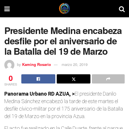
Presidente Medina encabeza
desfile por el aniversario de
la Batalla del 19 de Marzo
by
Kaming Rosario
marzo 20, 2019
0
SHARES
Panorama Urbano RD AZUA, >
El presidente Danilo
Medina Sánchez encabezó la tarde de este martes el
desfile cívico-militar por el 175 aniversario de la Batalla
del 19 de Marzo en la provincia Azua.
El acto fue realizado en la Calle Duarte, frente al parque