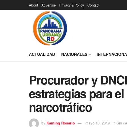
About
Advertise
Privacy & Policy
Contact
ACTUALIDAD
NACIONALES
INTERNACION
Procurador y DNC
estrategias para e
narcotráfico
by
Kaming Rosario
mayo 16, 2019
in
Sin ca