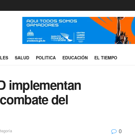
ALES
SALUD
POLITICA
EDUCACIÓN
EL TIEMPO
D implementan
l combate del
0
tegoría