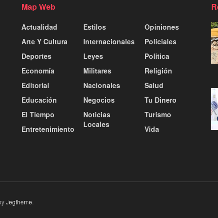
Map Web
R
Actualidad
Estilos
Opiniones
Arte Y Cultura
Internacionales
Policiales
Deportes
Leyes
Politica
Economía
Militares
Religión
Editorial
Nacionales
Salud
Educación
Negocios
Tu Dinero
El Tiempo
Noticias
Turismo
Locales
Entretenimiento
Vida
by
Jegtheme
.