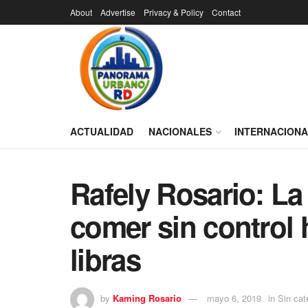
About
Advertise
Privacy & Policy
Contact
ACTUALIDAD
NACIONALES
INTERNACION
Rafely Rosario: La 
comer sin control h
libras
by
Kaming Rosario
mayo 6, 2019
in
Sin cat