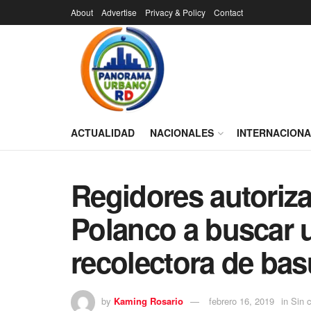
About
Advertise
Privacy & Policy
Contact
ACTUALIDAD
NACIONALES
INTERNACION
Regidores autoriza
Polanco a buscar
recolectora de bas
by
Kaming Rosario
febrero 16, 2019
in
Sin c