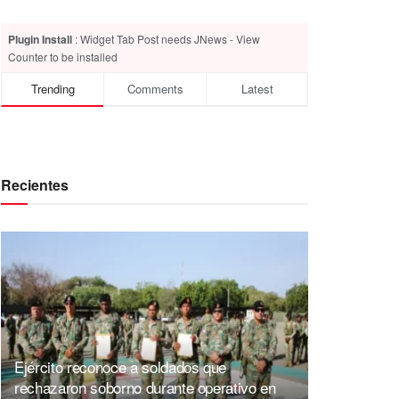
Plugin Install
: Widget Tab Post needs JNews - View
Counter to be installed
Trending
Comments
Latest
Recientes
Ejército reconoce a soldados que
rechazaron soborno durante operativo en