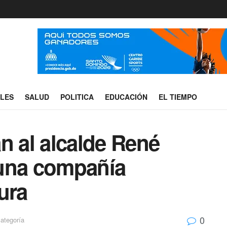
ALES
SALUD
POLITICA
EDUCACIÓN
EL TIEMPO
n al alcalde René
 una compañía
ura
0
ategoría