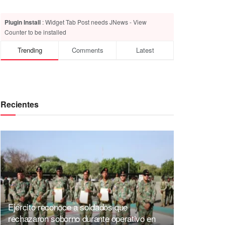
Plugin Install
: Widget Tab Post needs JNews - View
Counter to be installed
Trending
Comments
Latest
Recientes
Ejército reconoce a soldados que
rechazaron soborno durante operativo en