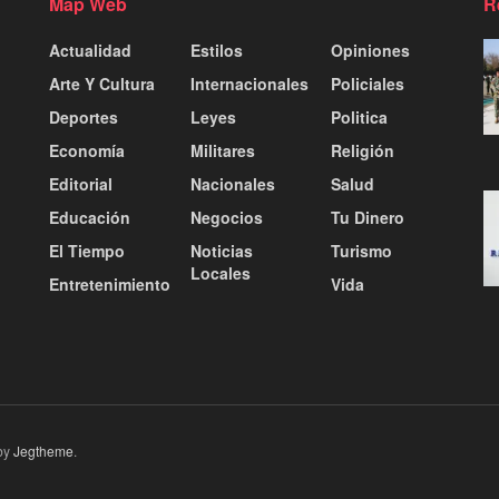
Map Web
R
Actualidad
Estilos
Opiniones
Arte Y Cultura
Internacionales
Policiales
Deportes
Leyes
Politica
Economía
Militares
Religión
Editorial
Nacionales
Salud
Educación
Negocios
Tu Dinero
El Tiempo
Noticias
Turismo
Locales
Entretenimiento
Vida
by
Jegtheme
.