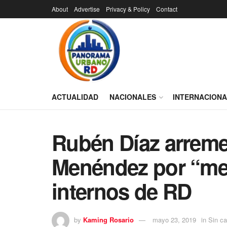
About
Advertise
Privacy & Policy
Contact
ACTUALIDAD
NACIONALES
INTERNACION
Rubén Díaz arreme
Menéndez por “me
internos de RD
by
Kaming Rosario
mayo 23, 2019
in
Sin ca