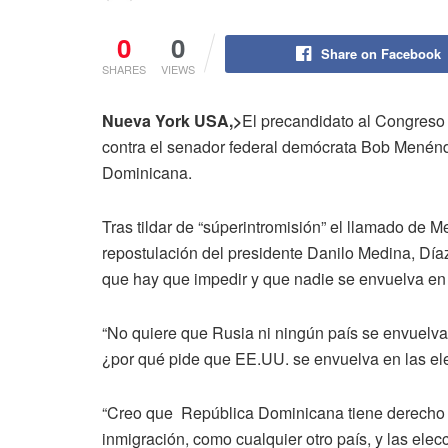
0
0
Share on Facebook
SHARES
VIEWS
Nueva York USA,>
El precandidato al Congreso 
contra el senador federal demócrata Bob Menénde
Dominicana.
Tras tildar de “súperintromisión” el llamado de
repostulación del presidente Danilo Medina, Día
que hay que impedir y que nadie se envuelva en 
“No quiere que Rusia ni ningún país se envuelv
¿por qué pide que EE.UU. se envuelva en las el
“Creo que República Dominicana tiene derecho a 
inmigración, como cualquier otro país, y las elec