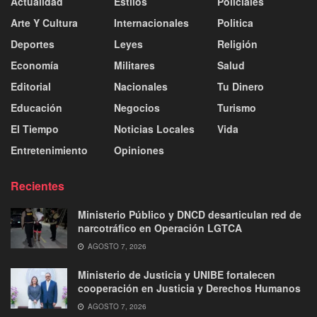
Actualidad
Estilos
Policiales
Arte Y Cultura
Internacionales
Politica
Deportes
Leyes
Religión
Economía
Militares
Salud
Editorial
Nacionales
Tu Dinero
Educación
Negocios
Turismo
El Tiempo
Noticias Locales
Vida
Entretenimiento
Opiniones
Recientes
Ministerio Público y DNCD desarticulan red de
narcotráfico en Operación LGTCA
AGOSTO 7, 2026
Ministerio de Justicia y UNIBE fortalecen
cooperación en Justicia y Derechos Humanos
AGOSTO 7, 2026