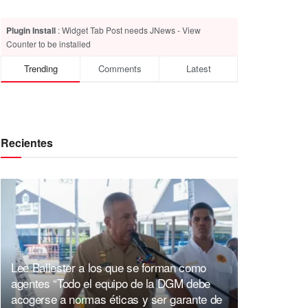
Plugin Install
: Widget Tab Post needs JNews - View
Counter to be installed
Trending
Comments
Latest
Recientes
Lee Ballester a los que se forman como
agentes “Todo el equipo de la DGM debe
acogerse a normas éticas y ser garante de