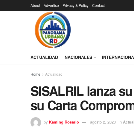
About
Advertise
Privacy & Policy
Contact
ACTUALIDAD
NACIONALES
INTERNACION
Home
Actualidad
SISALRIL lanza su
su Carta Comprom
by
Kaming Rosario
agosto 2, 2023
in
Actua