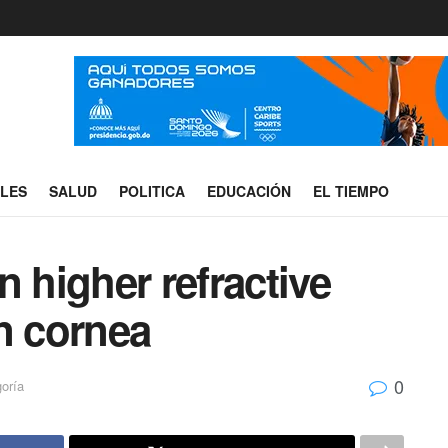
ALES
SALUD
POLITICA
EDUCACIÓN
EL TIEMPO
n higher refractive
n cornea
0
oría