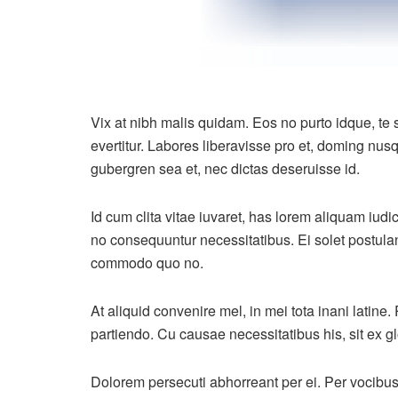
Vix at nibh malis quidam. Eos no purto idque, te
evertitur. Labores liberavisse pro et, doming nus
gubergren sea et, nec dictas deseruisse id.
Id cum clita vitae iuvaret, has lorem aliquam iudica
no consequuntur necessitatibus. Ei solet postula
commodo quo no.
At aliquid convenire mel, in mei tota inani lati
partiendo. Cu causae necessitatibus his, sit ex gl
Dolorem persecuti abhorreant per ei. Per vocibus