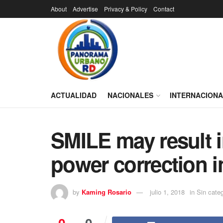
About
Advertise
Privacy & Policy
Contact
ACTUALIDAD
NACIONALES
INTERNACION
SMILE may result i
power correction i
by
Kaming Rosario
julio 1, 2018
in
Sin categ
0
0