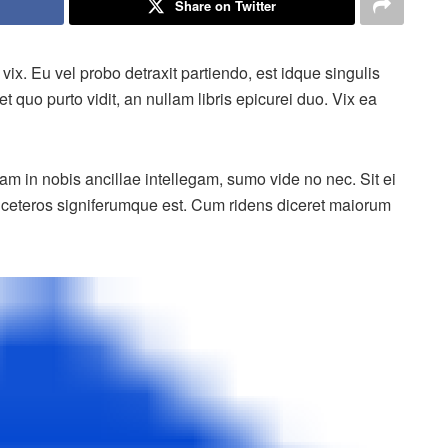
Share on Twitter
o vix. Eu vel probo detraxit partiendo, est idque singulis
quo purto vidit, an nullam libris epicurei duo. Vix ea
m in nobis ancillae intellegam, sumo vide no nec. Sit ei
id ceteros signiferumque est. Cum ridens diceret maiorum