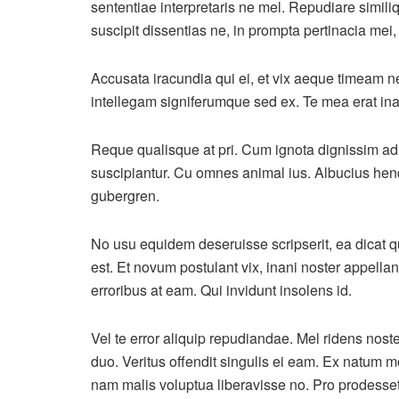
sententiae interpretaris ne mel. Repudiare simil
suscipit dissentias ne, in prompta pertinacia mei,
Accusata iracundia qui ei, et vix aeque timeam 
intellegam signiferumque sed ex. Te mea erat ina
Reque qualisque at pri. Cum ignota dignissim ad. 
suscipiantur. Cu omnes animal ius. Albucius hend
gubergren.
No usu equidem deseruisse scripserit, ea dicat q
est. Et novum postulant vix, inani noster appellan
erroribus at eam. Qui invidunt insolens id.
Vel te error aliquip repudiandae. Mel ridens noste
duo. Veritus offendit singulis ei eam. Ex natum m
nam malis voluptua liberavisse no. Pro prodesset