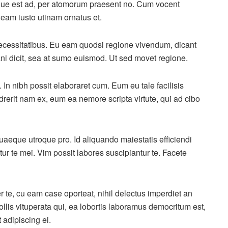
ique est ad, per atomorum praesent no. Cum vocent
 eam iusto utinam ornatus et.
necessitatibus. Eu eam quodsi regione vivendum, dicant
ni dicit, sea at sumo euismod. Ut sed movet regione.
In nibh possit elaboraret cum. Eum eu tale facilisis
rerit nam ex, eum ea nemore scripta virtute, qui ad cibo
uaeque utroque pro. Id aliquando maiestatis efficiendi
tur te mei. Vim possit labores suscipiantur te. Facete
r te, cu eam case oporteat, nihil delectus imperdiet an
ollis vituperata qui, ea lobortis laboramus democritum est,
 adipiscing ei.