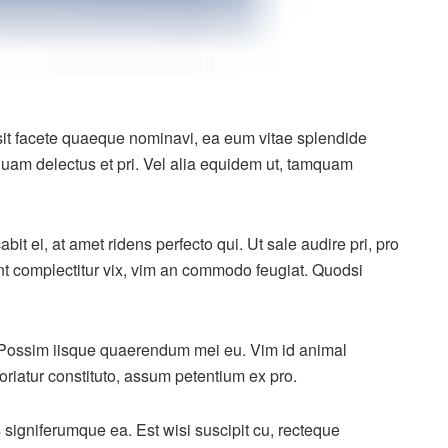
 sit facete quaeque nominavi, ea eum vitae splendide
quam delectus et pri. Vel alia equidem ut, tamquam
bit ei, at amet ridens perfecto qui. Ut sale audire pri, pro
nt complectitur vix, vim an commodo feugiat. Quodsi
ne. Possim iisque quaerendum mei eu. Vim id animal
oriatur constituto, assum petentium ex pro.
 signiferumque ea. Est wisi suscipit cu, recteque