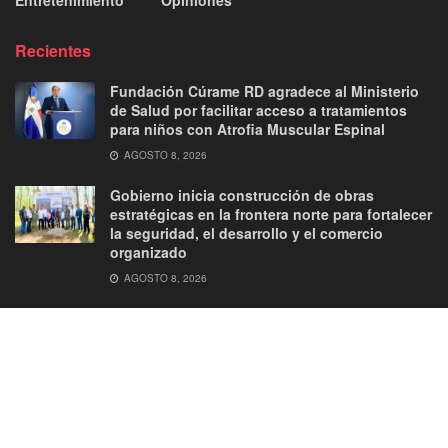
Entretenimiento
Opiniones
Recientes
Fundación Cúrame RD agradece al Ministerio
de Salud por facilitar acceso a tratamientos
para niños con Atrofia Muscular Espinal
AGOSTO 8, 2026
Gobierno inicia construcción de obras
estratégicas en la frontera norte para fortalecer
la seguridad, el desarrollo y el comercio
organizado
AGOSTO 8, 2026
About
Advertise
Privacy & Policy
Contact
© 2026
JNews
- Premium WordPress news & magazine theme by
Jegtheme
.