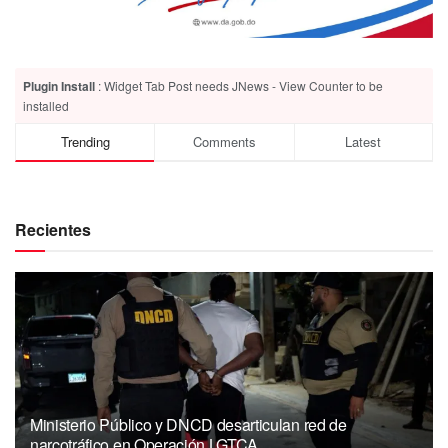
Plugin Install
: Widget Tab Post needs JNews - View Counter to be
installed
Trending
Comments
Latest
Recientes
Ministerio Público y DNCD desarticulan red de
narcotráfico en Operación LGTCA