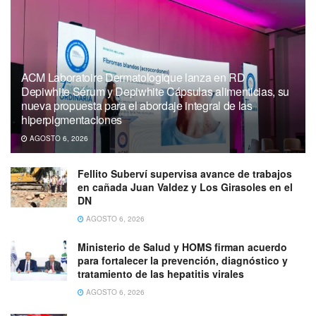
ACM Laboratoire Dermatologique lanza en RD
Depiwhite Sérum y Depiwhite Cápsulas alimenticias, su
nueva propuesta para el abordaje integral de las
hiperpigmentaciones
AGOSTO 6, 2026
Fellito Suberví supervisa avance de trabajos
en cañada Juan Valdez y Los Girasoles en el
DN
AGOSTO 6, 2026
Ministerio de Salud y HOMS firman acuerdo
para fortalecer la prevención, diagnóstico y
tratamiento de las hepatitis virales
AGOSTO 6, 2026