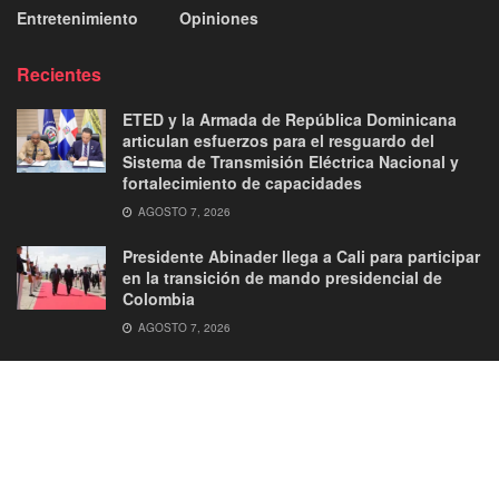
Entretenimiento
Opiniones
Recientes
ETED y la Armada de República Dominicana
articulan esfuerzos para el resguardo del
Sistema de Transmisión Eléctrica Nacional y
fortalecimiento de capacidades
AGOSTO 7, 2026
Presidente Abinader llega a Cali para participar
en la transición de mando presidencial de
Colombia
AGOSTO 7, 2026
About
Advertise
Privacy & Policy
Contact
© 2026
JNews
- Premium WordPress news & magazine theme by
Jegtheme
.