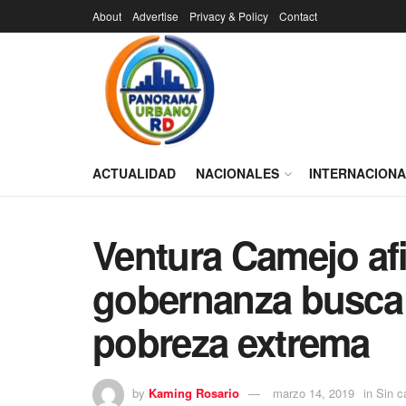
About
Advertise
Privacy & Policy
Contact
ACTUALIDAD
NACIONALES
INTERNACION
Ventura Camejo af
gobernanza busca
pobreza extrema
by
Kaming Rosario
marzo 14, 2019
in
Sin c