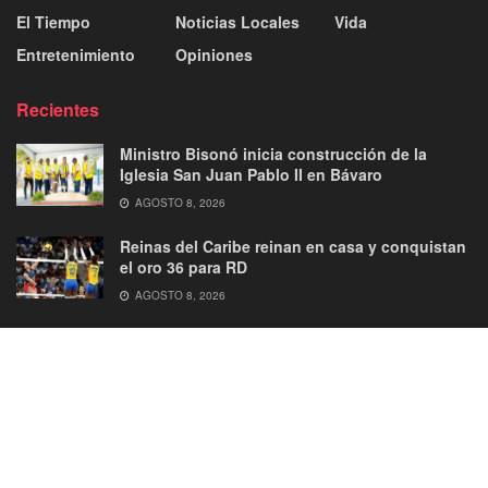
El Tiempo
Noticias Locales
Vida
Entretenimiento
Opiniones
Recientes
Ministro Bisonó inicia construcción de la
Iglesia San Juan Pablo II en Bávaro
AGOSTO 8, 2026
Reinas del Caribe reinan en casa y conquistan
el oro 36 para RD
AGOSTO 8, 2026
About
Advertise
Privacy & Policy
Contact
© 2026
JNews
- Premium WordPress news & magazine theme by
Jegtheme
.