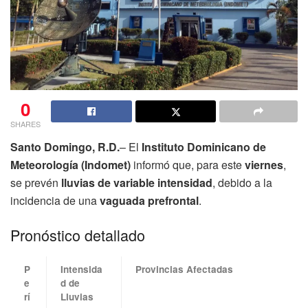
0
SHARES
Santo Domingo, R.D.
– El
Instituto Dominicano de
Meteorología (Indomet)
informó que, para este
viernes
,
se prevén
lluvias de variable intensidad
, debido a la
incidencia de una
vaguada prefrontal
.
Pronóstico detallado
P
Intensida
Provincias Afectadas
e
d de
rí
Lluvias