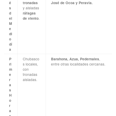
é
tronadas
José de Ocoa y Peravia.
y aisladas
s
d
ráfagas
.
el
de viento
M
e
di
o
dí
a
Chubasco
,
P
Barahona, Azua, Pedernales
s locales,
entre otras localidades cercanas.
ri
con
m
tronadas
e
aisladas.
r
a
s
H
o
r
a
s