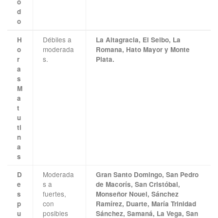
o
d
o
Débiles a
H
La Altagracia, El Seibo, La
moderada
o
Romana, Hato Mayor y Monte
s.
r
Plata.
a
s
M
a
t
u
ti
n
a
s
Moderada
D
Gran Santo Domingo, San Pedro
s a
e
de Macorís, San Cristóbal,
fuertes,
s
Monseñor Nouel, Sánchez
con
p
Ramírez, Duarte, María Trinidad
posibles
u
Sánchez, Samaná, La Vega, San