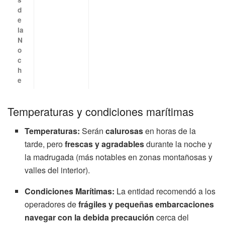
d
e
la
N
o
c
h
e
Temperaturas y condiciones marítimas
Temperaturas:
Serán
calurosas
en horas de la
tarde, pero
frescas y agradables
durante la noche y
la madrugada (más notables en zonas montañosas y
valles del interior).
Condiciones Marítimas:
La entidad recomendó a los
operadores de
frágiles y pequeñas embarcaciones
navegar con la debida precaución
cerca del