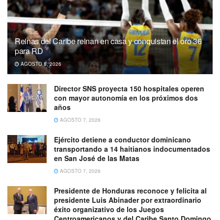
Reinas del Caribe reinan en casa y conquistan el oro 36
para RD
AGOSTO 8, 2026
Director SNS proyecta 150 hospitales operen
con mayor autonomía en los próximos dos
años
AGOSTO 7, 2026
Ejército detiene a conductor dominicano
transportando a 14 haitianos indocumentados
en San José de las Matas
AGOSTO 7, 2026
Presidente de Honduras reconoce y felicita al
presidente Luis Abinader por extraordinario
éxito organizativo de los Juegos
Centroamericanos y del Caribe Santo Domingo