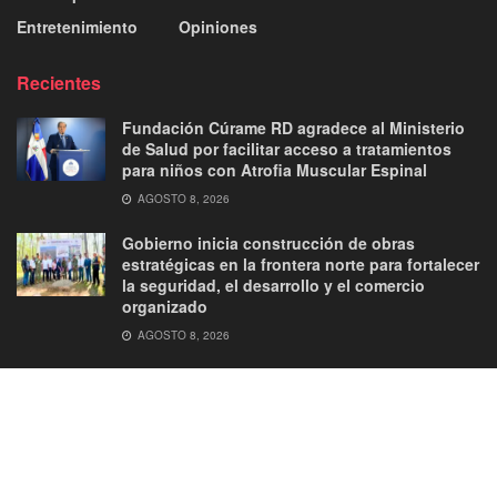
Entretenimiento
Opiniones
Recientes
Fundación Cúrame RD agradece al Ministerio
de Salud por facilitar acceso a tratamientos
para niños con Atrofia Muscular Espinal
AGOSTO 8, 2026
Gobierno inicia construcción de obras
estratégicas en la frontera norte para fortalecer
la seguridad, el desarrollo y el comercio
organizado
AGOSTO 8, 2026
About
Advertise
Privacy & Policy
Contact
© 2026
JNews
- Premium WordPress news & magazine theme by
Jegtheme
.