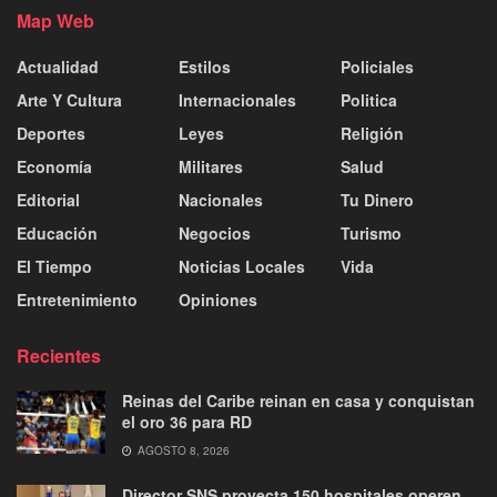
Map Web
Actualidad
Estilos
Policiales
Arte Y Cultura
Internacionales
Politica
Deportes
Leyes
Religión
Economía
Militares
Salud
Editorial
Nacionales
Tu Dinero
Educación
Negocios
Turismo
El Tiempo
Noticias Locales
Vida
Entretenimiento
Opiniones
Recientes
Reinas del Caribe reinan en casa y conquistan
el oro 36 para RD
AGOSTO 8, 2026
Director SNS proyecta 150 hospitales operen