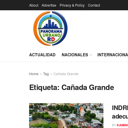
About
Advertise
Privacy & Policy
Contact
ACTUALIDAD
NACIONALES
INTERNACION
Home
Tag
Cañada Grande
Etiqueta:
Cañada Grande
INDRH
adec
BY
KAMIN