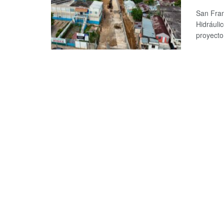
San Fran
Hidráuli
proyecto 