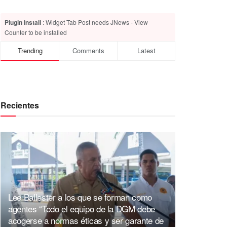
Plugin Install
: Widget Tab Post needs JNews - View
Counter to be installed
Trending
Comments
Latest
Recientes
Lee Ballester a los que se forman como
agentes “Todo el equipo de la DGM debe
acogerse a normas éticas y ser garante de