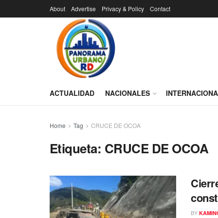
About
Advertise
Privacy & Policy
Contact
ACTUALIDAD
NACIONALES
INTERNACION
Home
Tag
CRUCE DE OCOA
Etiqueta:
CRUCE DE OCOA
Cierr
const
BY
KAMIN