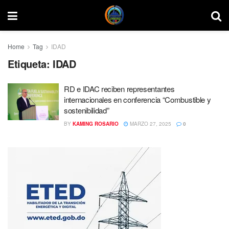
Home
Tag
IDAD
Etiqueta:
IDAD
RD e IDAC reciben representantes
internacionales en conferencia “Combustible y
sostenibilidad”
BY
KAMING ROSARIO
MARZO 27, 2025
0