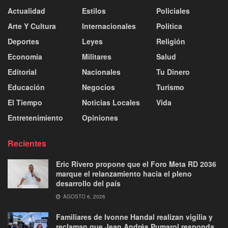
Actualidad
Estilos
Policiales
Arte Y Cultura
Internacionales
Politica
Deportes
Leyes
Religión
Economía
Militares
Salud
Editorial
Nacionales
Tu Dinero
Educación
Negocios
Turismo
El Tiempo
Noticias Locales
Vida
Entretenimiento
Opiniones
Recientes
Eric Rivero propone que el Foro Meta RD 2036
marque el relanzamiento hacia el pleno
desarrollo del país
AGOSTO 6, 2026
Familiares de Ivonne Handal realizan vigilia y
reclaman que Jean Andrés Pumarol responda