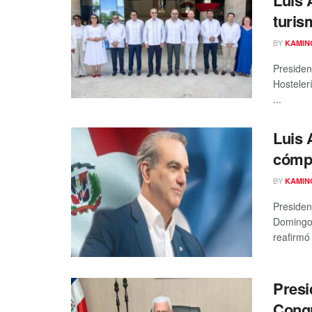
turis
BY
KAMIN
Presiden
Hosteler
...
Luis 
cómp
BY
KAMIN
Presiden
Domingo 
reafirmó 
Presi
Congr