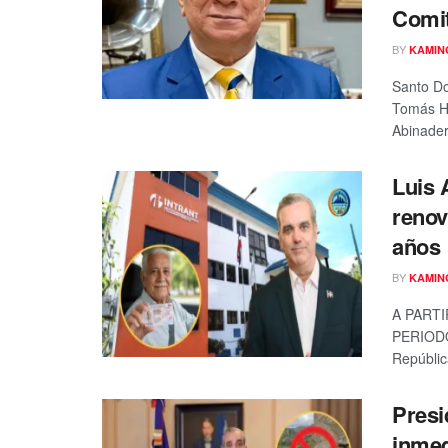
Comit
BY
KAMIN
Santo Do
Tomás He
Abinader,
Luis 
renov
años
BY
KAMIN
A PART
PERIODO
República
Presi
inmed