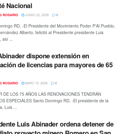
é Nacional
JUNIO 22, 2026
G ROSARIO
0
mingo RD, -El Presidente del Movimiento Poder P'Al Pueblo,
rnández Alberto, felicitó al Presidente presidente Luis
 así ...
Abinader dispone extensión en
ación de licencias para mayores de 65
MAYO 15, 2026
G ROSARIO
0
IR DE LOS 75 AÑOS LAS RENOVACIONES TENDRÁN
S ESPECIALES Santo Domingo RD, -El presidente de la
, Luis ...
dente Luis Abinader ordena detener de
iato proyecto minero Romero en San