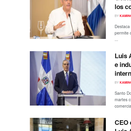
los c
BY
KAMIN
Destaca 
permite 
...
Luis 
e ind
inter
BY
KAMIN
Santo Do
martes c
comercial
CEO d
Luis 