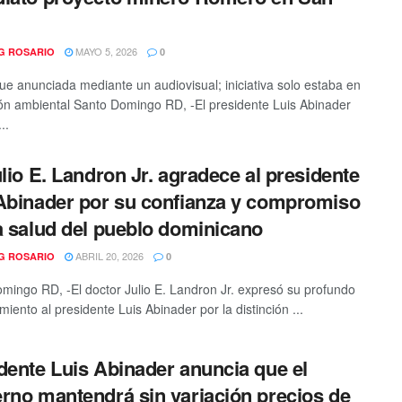
MAYO 5, 2026
G ROSARIO
0
ue anunciada mediante un audiovisual; iniciativa solo estaba en
ón ambiental Santo Domingo RD, -El presidente Luis Abinader
..
ulio E. Landron Jr. agradece al presidente
Abinader por su confianza y compromiso
a salud del pueblo dominicano
ABRIL 20, 2026
G ROSARIO
0
mingo RD, -El doctor Julio E. Landron Jr. expresó su profundo
iento al presidente Luis Abinader por la distinción ...
dente Luis Abinader anuncia que el
rno mantendrá sin variación precios de