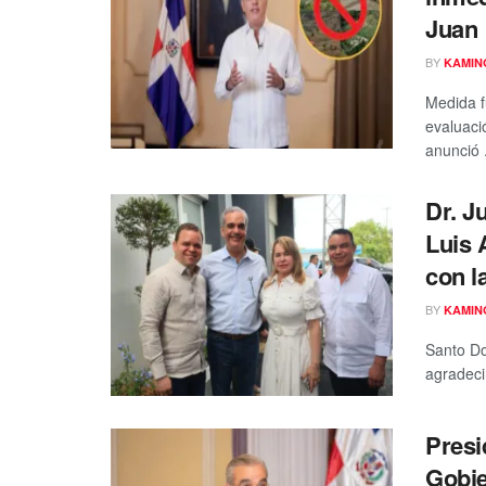
Juan
BY
KAMIN
Medida f
evaluaci
anunció .
Dr. J
Luis 
con l
BY
KAMIN
Santo Do
agradecim
Presi
Gobie