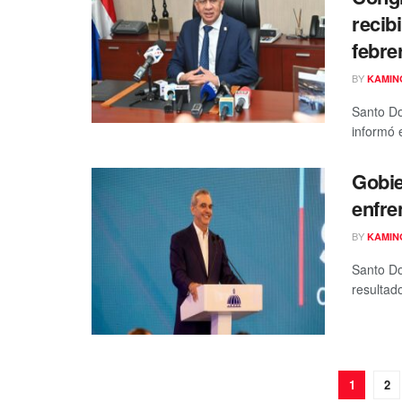
recib
febre
BY
KAMIN
Santo Do
informó 
Gobie
enfre
BY
KAMIN
Santo Do
resultad
1
2