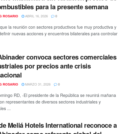
ombustibles para la presente semana
ABRIL 16, 2026
G ROSARIO
0
que la reunión con sectores productivos fue muy productiva y
definir nuevas acciones y encuentros bilaterales para controlar
Abinader convoca sectores comerciales
ustriales por precios ante crisis
nacional
MARZO 31, 2026
G ROSARIO
0
mingo RD, -El presidente de la República se reunirá mañana
on representantes de diversos sectores industriales y
es ...
e Meliá Hotels International reconoce a
Abinader como referente global del