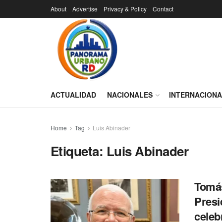
About
Advertise
Privacy & Policy
Contact
ACTUALIDAD
NACIONALES
INTERNACION
Home
Tag
Luis Abinader
Etiqueta:
Luis Abinader
Tomás
Presi
celeb