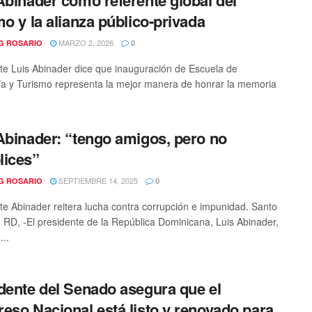
mo y la alianza público-privada
MARZO 2, 2026
G ROSARIO
0
te Luis Abinader dice que inauguración de Escuela de
ía y Turismo representa la mejor manera de honrar la memoria
Abinader: “tengo amigos, pero no
lices”
SEPTIEMBRE 14, 2025
G ROSARIO
0
te Abinader reitera lucha contra corrupción e impunidad. Santo
RD, -El presidente de la República Dominicana, Luis Abinader,
...
dente del Senado asegura que el
eso Nacional está listo y renovado para