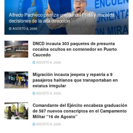
Alfredo Pacheco prioriza unidad del PRM y respalda
decisiones de la alta dirección
AGOSTO 8, 2026
DNCD incauta 303 paquetes de presunta
cocaína ocultos en contenedor en Puerto
Caucedo
AGOSTO 8, 2026
Migración incauta jeepeta y repatria a 9
pasajeros haitianos que transportaban en
estatus irregular
AGOSTO 8, 2026
Comandante del Ejército encabeza graduación
de 587 nuevos conscriptos en el Campamento
Militar “16 de Agosto”
AGOSTO 8, 2026