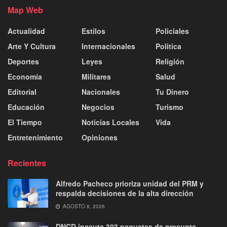
Map Web
Actualidad
Estilos
Policiales
Arte Y Cultura
Internacionales
Politica
Deportes
Leyes
Religión
Economía
Militares
Salud
Editorial
Nacionales
Tu Dinero
Educación
Negocios
Turismo
El Tiempo
Noticias Locales
Vida
Entretenimiento
Opiniones
Recientes
Alfredo Pacheco prioriza unidad del PRM y
respalda decisiones de la alta dirección
AGOSTO 8, 2026
DNCD incauta 303 paquetes de presunta