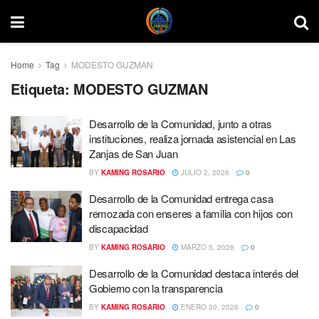
Home
Tag
MODESTO GUZMAN
Etiqueta:
MODESTO GUZMAN
Desarrollo de la Comunidad, junto a otras
instituciones, realiza jornada asistencial en Las
Zanjas de San Juan
BY
KAMING ROSARIO
JULIO 2, 2026
0
Desarrollo de la Comunidad entrega casa
remozada con enseres a familia con hijos con
discapacidad
BY
KAMING ROSARIO
MARZO 5, 2026
0
Desarrollo de la Comunidad destaca interés del
Gobierno con la transparencia
BY
KAMING ROSARIO
ENERO 30, 2026
0