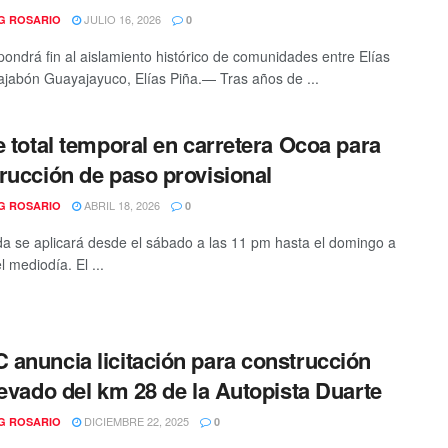
JULIO 16, 2026
G ROSARIO
0
pondrá fin al aislamiento histórico de comunidades entre Elías
ajabón Guayajayuco, Elías Piña.— Tras años de ...
e total temporal en carretera Ocoa para
rucción de paso provisional
ABRIL 18, 2026
G ROSARIO
0
a se aplicará desde el sábado a las 11 pm hasta el domingo a
l mediodía. El ...
anuncia licitación para construcción
levado del km 28 de la Autopista Duarte
DICIEMBRE 22, 2025
G ROSARIO
0