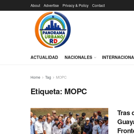
About
Advertise
Privacy & Policy
Contact
ACTUALIDAD
NACIONALES
INTERNACION
Home
Tag
MOPC
Etiqueta:
MOPC
Tras 
Guaya
Front