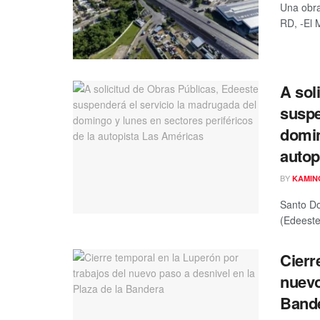
Una obra
RD, -El 
A sol
suspe
domin
autop
BY
KAMIN
Santo Do
(Edeeste
Cierr
nuevo
Band