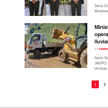
Santo Do
Minister
Minis
opera
lluvia
BY
KAMIN
Santo Do
(MOPC) 
técnicas 
1
2