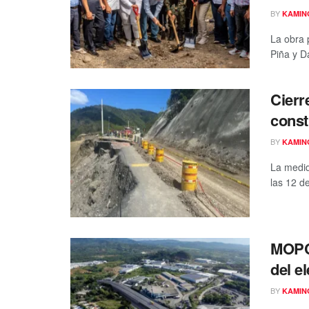
BY
KAMIN
La obra 
Piña y D
Cierr
const
BY
KAMIN
La medid
las 12 de
MOPC 
del e
BY
KAMIN