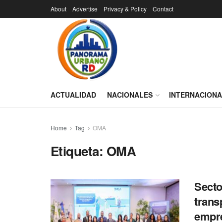
About
Advertise
Privacy & Policy
Contact
ACTUALIDAD
NACIONALES
INTERNACION
Home
Tag
OMA
Etiqueta:
OMA
Secto
trans
empre