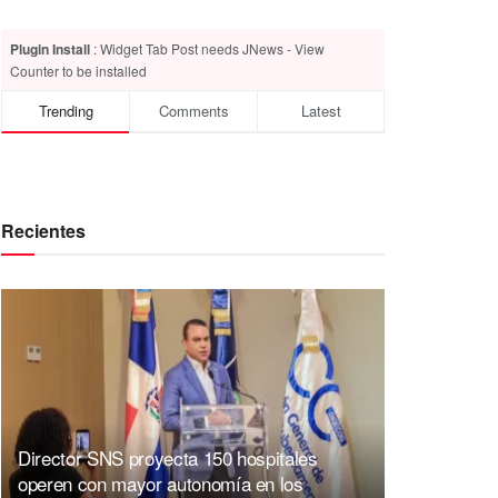
Plugin Install
: Widget Tab Post needs JNews - View
Counter to be installed
Trending
Comments
Latest
Recientes
Director SNS proyecta 150 hospitales
operen con mayor autonomía en los