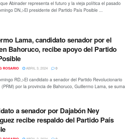
que Abinader representa el futuro y la vieja política el pasado
mingo DN,>El presidente del Partido País Posible ...
ermo Lama, candidato senador por el
n Bahoruco, recibe apoyo del Partido
Posible
ABRIL 3, 2024
G ROSARIO
0
mingo RD,>El candidato a senador del Partido Revolucionario
(PRM) por la provincia de Bahoruco, Guillermo Lama, se suma
dato a senador por Dajabón Ney
guez recibe respaldo del Partido País
le
ABRIL 2, 2024
G ROSARIO
0