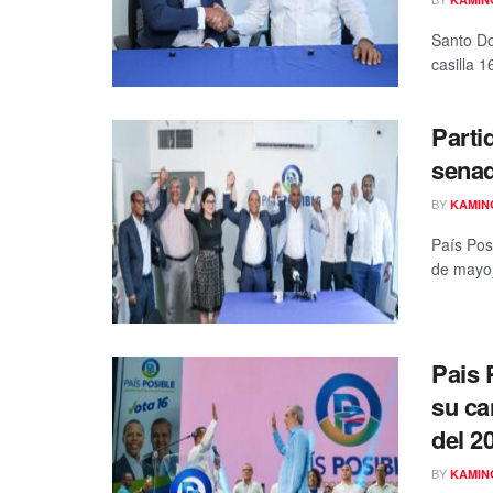
Santo Do
casilla 
Parti
senad
BY
KAMIN
País Posi
de mayo_
Pais 
su ca
del 2
BY
KAMIN