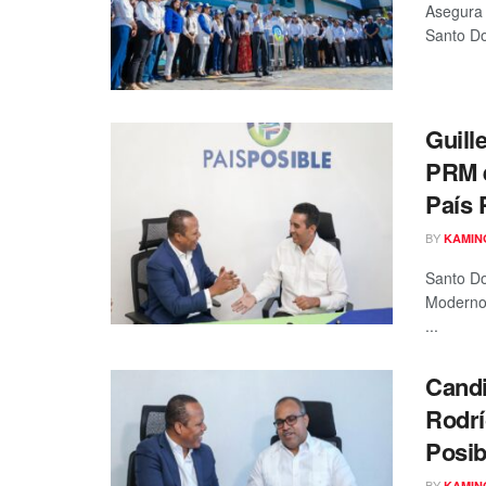
Asegura 
Santo Do
Guill
PRM e
País 
BY
KAMIN
Santo Do
Moderno 
...
Candi
Rodrí
Posib
BY
KAMIN