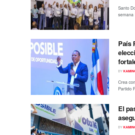
Santo Do
semana l
País 
elecc
forta
BY
KAMIN
Crea com
Partido 
El pa
asegu
BY
KAMIN