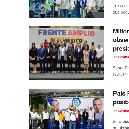
Tras ace
que segu
Milto
obser
presi
BY
KAMIN
Santo Do
PAN, PRD 
País 
posib
BY
KAMIN
Se prese
municipa