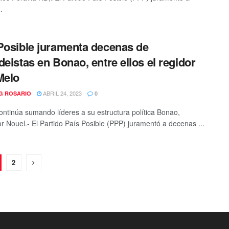
.
Posible juramenta decenas de
deistas en Bonao, entre ellos el regidor
Melo
ABRIL 24, 2023
G ROSARIO
0
ontinúa sumando líderes a su estructura política Bonao,
 Nouel.- El Partido País Posible (PPP) juramentó a decenas ...
2