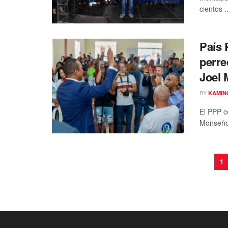
cientos ..
País 
perre
Joel 
BY
KAMIN
El PPP c
Monseñor
1