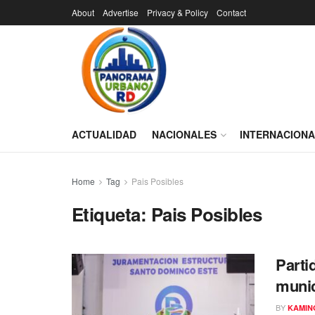
About
Advertise
Privacy & Policy
Contact
ACTUALIDAD
NACIONALES
INTERNACION
Home
Tag
Pais Posibles
Etiqueta:
Pais Posibles
Parti
munic
BY
KAMIN