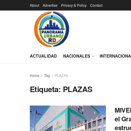
About
Advertise
Privacy & Policy
Contact
ACTUALIDAD
NACIONALES
INTERNACION
Home
Tag
PLAZAS
Etiqueta:
PLAZAS
MIVED
el Gr
estru