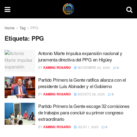
Home
Tag
PPG
Etiqueta:
PPG
Antonio Marte impulsa expansión nacional y
juramenta directiva del PPG en Higüey
BY
KAMING ROSARIO
NOVIEMBRE 23, 2025
0
Partido Primero la Gente ratifica alianza con el
presidente Luis Abinader y el Gobierno
BY
KAMING ROSARIO
AGOSTO 28, 2025
0
Partido Primero la Gente escoge 32 comisiones
de trabajos para concluir su primer congreso
extraordinario
BY
KAMING ROSARIO
JULIO 1, 2025
0