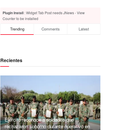
Plugin Install
: Widget Tab Post needs JNews - View
Counter to be installed
Trending
Comments
Latest
Recientes
Ejército reconoce a soldados que
rechazaron soborno durante operativo en