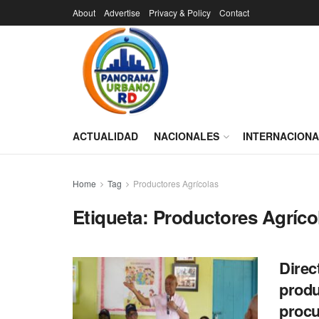
About
Advertise
Privacy & Policy
Contact
ACTUALIDAD
NACIONALES
INTERNACION
Home
Tag
Productores Agrícolas
Etiqueta:
Productores Agríco
Direc
produ
procu