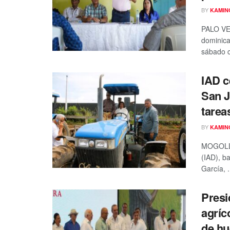
BY
KAMIN
PALO VER
dominica
sábado c
IAD c
San J
tarea
BY
KAMIN
MOGOLLÓN
(IAD), b
García, .
Presi
agríc
de hu