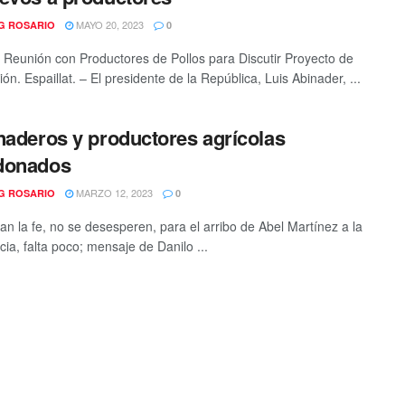
MAYO 20, 2023
G ROSARIO
0
Reunión con Productores de Pollos para Discutir Proyecto de
ón. Espaillat. – El presidente de la República, Luis Abinader, ...
naderos y productores agrícolas
donados
MARZO 12, 2023
G ROSARIO
0
n la fe, no se desesperen, para el arribo de Abel Martínez a la
ia, falta poco; mensaje de Danilo ...