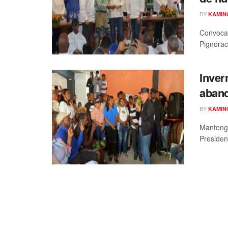
BY
KAMIN
Convoca 
Pignoraci
Inver
aban
BY
KAMIN
Mantenga
Presidenc