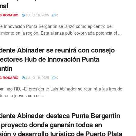
nal
JULIO 10, 2025
G ROSARIO
0
e Innovación Punta Bergantín se lanzó como epicentro del
miento en la región. Esta alianza público-privada potencia el ...
dente Abinader se reunirá con consejo
rectores Hub de Innovación Punta
ntín
JULIO 10, 2025
G ROSARIO
0
mingo RD, -El presidente Luis Abinader se reunirá a las tres de
de este jueves con el ...
dente Abinader destaca Punta Bergantín
 proyecto donde ganarán todos en
sión y desarrollo turístico de Puerto Plata