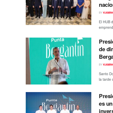
nacio
BY
KAMIN
El HUB d
emprendi
Presi
de di
Berga
BY
KAMIN
Santo Do
la tarde 
Presi
es un
inver