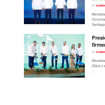
BY
KAMIN
Mandatar
Circunva
Santiago 
Presi
firme
BY
KAMIN
Mandatar
Zilara y
...