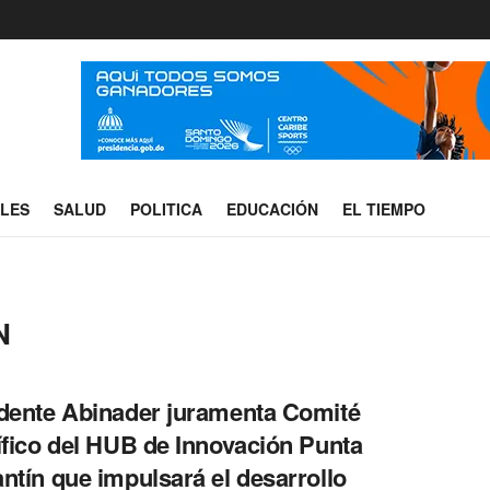
ALES
SALUD
POLITICA
EDUCACIÓN
EL TIEMPO
N
dente Abinader juramenta Comité
ífico del HUB de Innovación Punta
ntín que impulsará el desarrollo