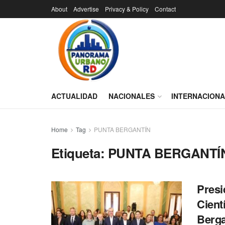
About
Advertise
Privacy & Policy
Contact
ACTUALIDAD
NACIONALES
INTERNACION
Home
Tag
PUNTA BERGANTÍN
Etiqueta:
PUNTA BERGANTÍ
Presi
Cient
Berga