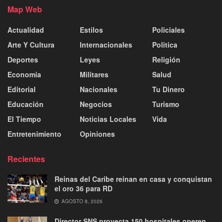
Map Web
Actualidad
Estilos
Policiales
Arte Y Cultura
Internacionales
Politica
Deportes
Leyes
Religión
Economía
Militares
Salud
Editorial
Nacionales
Tu Dinero
Educación
Negocios
Turismo
El Tiempo
Noticias Locales
Vida
Entretenimiento
Opiniones
Recientes
Reinas del Caribe reinan en casa y conquistan
el oro 36 para RD
AGOSTO 8, 2026
Director SNS proyecta 150 hospitales operen