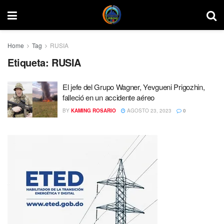
Home
Tag
RUSIA
Etiqueta:
RUSIA
El jefe del Grupo Wagner, Yevgueni Prigozhin,
falleció en un accidente aéreo
BY
KAMING ROSARIO
AGOSTO 23, 2023
0