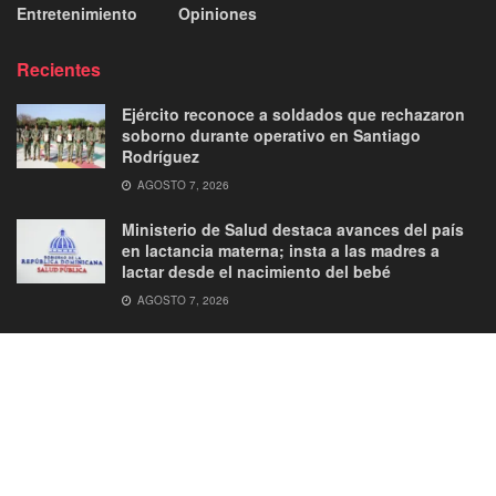
Entretenimiento
Opiniones
Recientes
Ejército reconoce a soldados que rechazaron
soborno durante operativo en Santiago
Rodríguez
AGOSTO 7, 2026
Ministerio de Salud destaca avances del país
en lactancia materna; insta a las madres a
lactar desde el nacimiento del bebé
AGOSTO 7, 2026
About
Advertise
Privacy & Policy
Contact
© 2026
JNews
- Premium WordPress news & magazine theme by
Jegtheme
.