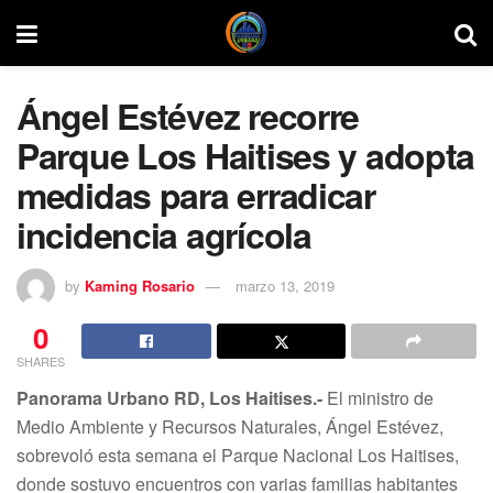
Ángel Estévez recorre
Parque Los Haitises y adopta
medidas para erradicar
incidencia agrícola
by
Kaming Rosario
marzo 13, 2019
0
SHARES
Panorama Urbano RD, Los Haitises.-
El ministro de
Medio Ambiente y Recursos Naturales, Ángel Estévez,
sobrevoló esta semana el Parque Nacional Los Haitises,
donde sostuvo encuentros con varias familias habitantes