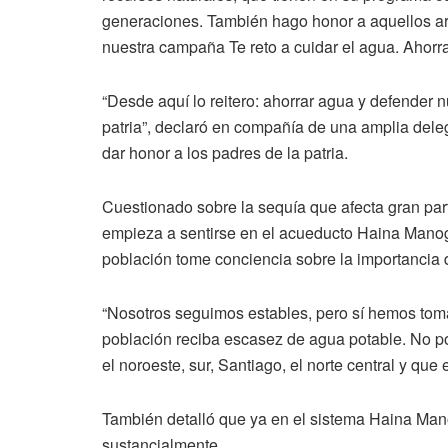
generaciones. También hago honor a aquellos a
nuestra campaña Te reto a cuidar el agua. Ahorrar
“Desde aquí lo reitero: ahorrar agua y defender 
patria”, declaró en compañía de una amplia del
dar honor a los padres de la patria.
Cuestionado sobre la sequía que afecta gran parte
empieza a sentirse en el acueducto Haina Manog
población tome conciencia sobre la importancia d
“Nosotros seguimos estables, pero sí hemos toma
población reciba escasez de agua potable. No p
el noroeste, sur, Santiago, el norte central y q
También detalló que ya en el sistema Haina Mano
sustancialmente.