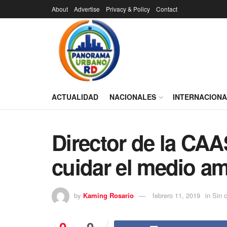
About
Advertise
Privacy & Policy
Contact
ACTUALIDAD
NACIONALES
INTERNACION
Director de la CAA
cuidar el medio a
by
Kaming Rosario
febrero 11, 2019
in
Sin c
0
0