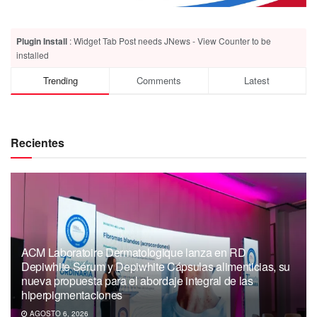
Plugin Install
: Widget Tab Post needs JNews - View Counter to be
installed
Trending
Comments
Latest
Recientes
ACM Laboratoire Dermatologique lanza en RD
Depiwhite Sérum y Depiwhite Cápsulas alimenticias, su
nueva propuesta para el abordaje integral de las
hiperpigmentaciones
AGOSTO 6, 2026