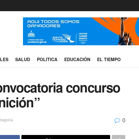
ALES
SALUD
POLITICA
EDUCACIÓN
EL TIEMPO
convocatoria concurso
nición”
0
tegoría