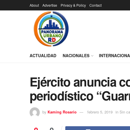
About
Advertise
Privacy & Policy
Contact
ACTUALIDAD
NACIONALES
INTERNACION
Ejército anuncia 
periodístico “Guar
by
Kaming Rosario
febrero 5, 2019
in
Sin ca
0
0