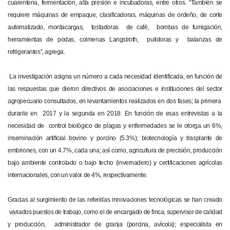
cuarentena, fermentación, alta presión e incubadoras, entre otros. “También se
requiere máquinas de empaque, clasificadoras, máquinas de ordeño, de corte
automatizado, montacargas, tostadoras de café, bombas de fumigación,
herramientas de podas, colmenas Langstroth, pulidoras y balanzas de
refrigerantes”, agrega.
La investigación asigna un número a cada necesidad identificada, en función de
las respuestas que dieron directivos de asociaciones e instituciones del sector
agropecuario consultados, en levantamientos realizados en dos fases; la primera
durante en 2017 y la segunda en 2018. En función de esas entrevistas a la
necesidad de control biológico de plagas y enfermedades se le otorga un 6%,
inseminación artificial bovino y porcino (5.3%); biotecnología y trasplante de
embriones, con un 4.7%, cada una; así como, agricultura de precisión, producción
bajo ambiente controlado o bajo techo (invernadero) y certificaciones agrícolas
internacionales, con un valor de 4%, respectivamente.
Gracias al surgimiento de las referidas innovaciones tecnológicas se han creado
variados puestos de trabajo, como el de encargado de finca, supervisor de calidad
y producción, administrador de granja (porcina, avícola); especialista en