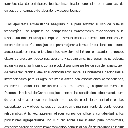
transferencia de embriones; técnico inseminador, operador de máquinas de
empaque; encargado de laboratorio y asesor técnico.
Los ejecutivos entrevistados aseguran que para afrontar el uso de nuevas
tecnologías se requiere de competencias transversales relacionadas a la
responsabilidad, el trabajo en equipo, la sensibilidad hacia temas ambientales y el
emprendimiento. Y aconsejan que para mejorar la formación existente en el ramo
agropecuario es preciso fortalecer los servicios del Infotep en cuanto a aspectos
claves de ejecución, docentes, asesoría y seguimiento. Ese seguimiento debería
incluir visitas a las fincas o zonas productivas, priorizar los cursos de la institución
de formación técnica, elevar el conocimiento sobre las normativas nacionales e
internacionales para el agro, realizar alianzas con asociaciones agropecuarias,
establecer periodicidad de las visitas de los asesores, asignar un asesor al
Patronato Nacional de Ganaderos, incrementar la capacitación sobre manufactura
de productos agropecuarios, incluir los hijos de productores agrícolas en las
capacitaciones y ofrecer cursos de reparación y mantenimiento de contenedores
refrigerados. A la vez sugieren ofrecer cursos de office y contabilidad a los
productores agropecuarios, incluir curso sobre asociatividad para productores,
ofrecer capacitación sobre procesamiento y comercialización de productos e incluir