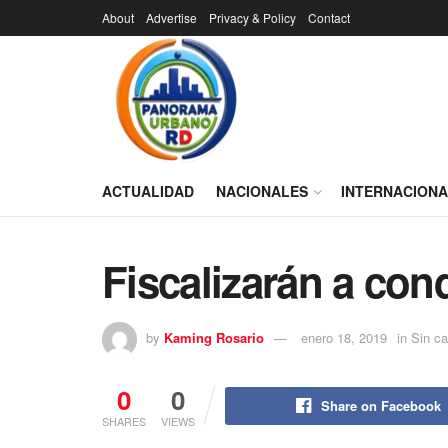
About
Advertise
Privacy & Policy
Contact
ACTUALIDAD
NACIONALES
INTERNACION
Fiscalizarán a co
by
Kaming Rosario
enero 18, 2019
in
Sin ca
0
0
Share on Facebook
SHARES
VIEWS