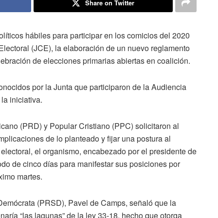
Share on Twitter
icos hábiles para participar en los comicios del 2020
l Electoral (JCE), la elaboración de un nuevo reglamento
lebración de elecciones primarias abiertas en coalición.
conocidos por la Junta que participaron de la Audiencia
a iniciativa.
cano (PRD) y Popular Cristiano (PPC) solicitaron al
mplicaciones de lo planteado y fijar una postura al
 electoral, el organismo, encabezado por el presidente de
odo de cinco días para manifestar sus posiciones por
óximo martes.
l Demócrata (PRSD), Pavel de Camps, señaló que la
enaría “las lagunas” de la ley 33-18, hecho que otorga