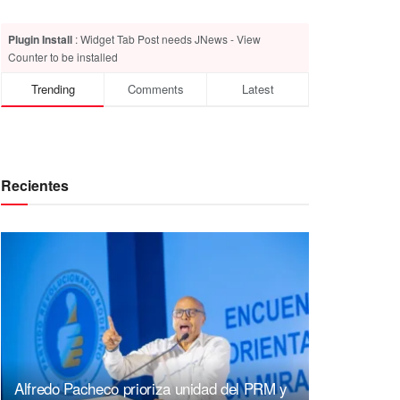
Plugin Install
: Widget Tab Post needs JNews - View
Counter to be installed
Trending
Comments
Latest
Recientes
Alfredo Pacheco prioriza unidad del PRM y