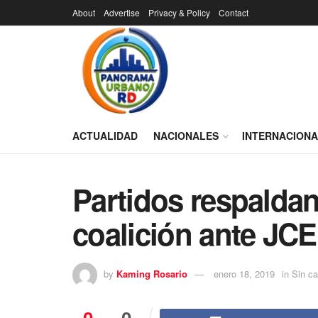
About
Advertise
Privacy & Policy
Contact
ACTUALIDAD
NACIONALES
INTERNACION
Partidos respaldan
coalición ante JCE
by
Kaming Rosario
enero 18, 2019
in
Sin ca
0
0