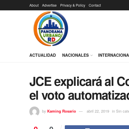
About
Advertise
Privacy & Policy
Contact
ACTUALIDAD
NACIONALES
INTERNACION
JCE explicará al C
el voto automatiza
by
Kaming Rosario
abril 22, 2019
in
Sin cat
0
0