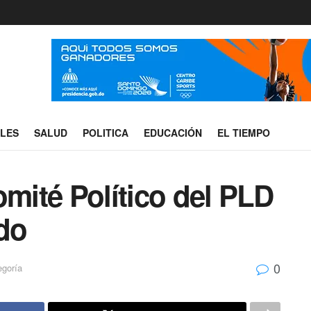
ALES
SALUD
POLITICA
EDUCACIÓN
EL TIEMPO
omité Político del PLD
do
0
egoría