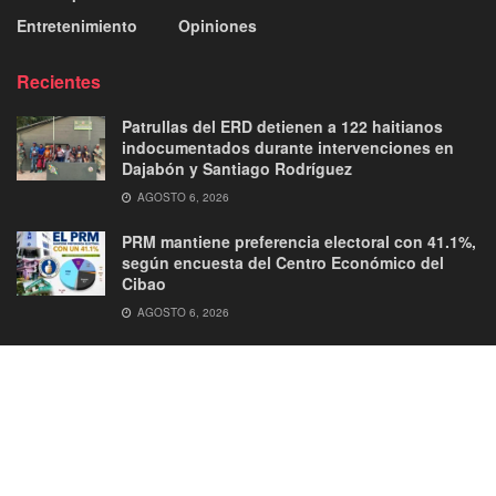
Entretenimiento
Opiniones
Recientes
Patrullas del ERD detienen a 122 haitianos
indocumentados durante intervenciones en
Dajabón y Santiago Rodríguez
AGOSTO 6, 2026
PRM mantiene preferencia electoral con 41.1%,
según encuesta del Centro Económico del
Cibao
AGOSTO 6, 2026
About
Advertise
Privacy & Policy
Contact
© 2026
JNews
- Premium WordPress news & magazine theme by
Jegtheme
.