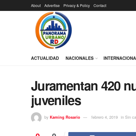
About
Advertise
Privacy & Policy
Contact
ACTUALIDAD
NACIONALES
INTERNACION
Juramentan 420 nu
juveniles
by
Kaming Rosario
febrero 4, 2019
in
Sin ca
0
0