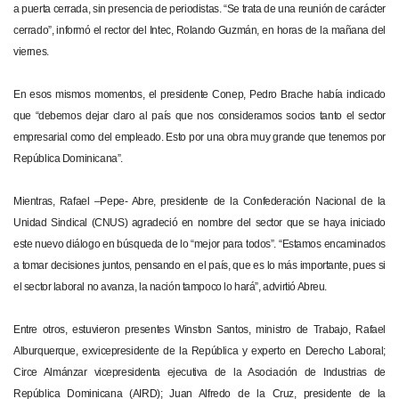
a puerta cerrada, sin presencia de periodistas. “Se trata de una reunión de carácter
cerrado”, informó el rector del Intec, Rolando Guzmán, en horas de la mañana del
viernes.
En esos mismos momentos, el presidente Conep, Pedro Brache había indicado
que “debemos dejar claro al país que nos consideramos socios tanto el sector
empresarial como del empleado. Esto por una obra muy grande que tenemos por
República Dominicana”.
Mientras, Rafael –Pepe- Abre, presidente de la Confederación Nacional de la
Unidad Sindical (CNUS) agradeció en nombre del sector que se haya iniciado
este nuevo diálogo en búsqueda de lo “mejor para todos”. “Estamos encaminados
a tomar decisiones juntos, pensando en el país, que es lo más importante, pues si
el sector laboral no avanza, la nación tampoco lo hará”, advirtió Abreu.
Entre otros, estuvieron presentes Winston Santos, ministro de Trabajo, Rafael
Alburquerque, exvicepresidente de la República y experto en Derecho Laboral;
Circe Almánzar vicepresidenta ejecutiva de la Asociación de Industrias de
República Dominicana (AIRD); Juan Alfredo de la Cruz, presidente de la