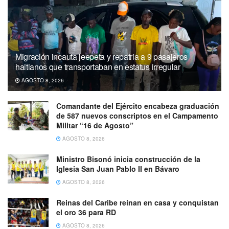
Migración incauta jeepeta y repatria a 9 pasajeros
haitianos que transportaban en estatus irregular
AGOSTO 8, 2026
Comandante del Ejército encabeza graduación
de 587 nuevos conscriptos en el Campamento
Militar “16 de Agosto”
AGOSTO 8, 2026
Ministro Bisonó inicia construcción de la
Iglesia San Juan Pablo II en Bávaro
AGOSTO 8, 2026
Reinas del Caribe reinan en casa y conquistan
el oro 36 para RD
AGOSTO 8, 2026