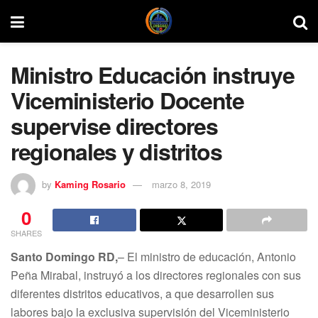
Ministro Educación instruye
Viceministerio Docente
supervise directores
regionales y distritos
by
Kaming Rosario
marzo 8, 2019
0
SHARES
Santo Domingo RD,
– El ministro de educación, Antonio
Peña Mirabal, instruyó a los directores regionales con sus
diferentes distritos educativos, a que desarrollen sus
labores bajo la exclusiva supervisión del Viceministerio