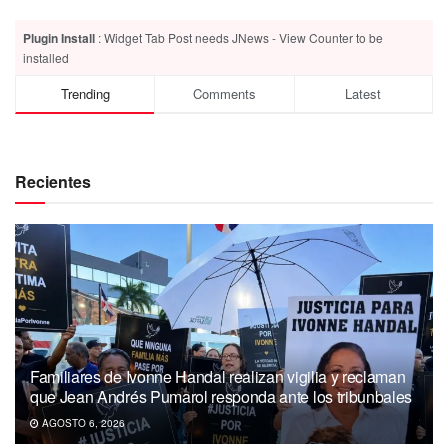
Plugin Install
: Widget Tab Post needs JNews - View Counter to be
installed
Trending
Comments
Latest
Recientes
Familiares de Ivonne Handal realizan vigilia y reclaman
que Jean Andrés Pumarol responda ante los tribunbales
AGOSTO 6, 2026