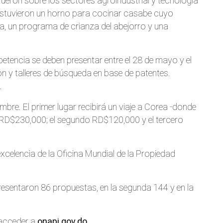
fueron sobre los sectores agroindustrial y tecnología
 estuvieron un horno para cocinar casabe cuyo
ca, un programa de crianza del abejorro y una
etencia se deben presentar entre el 28 de mayo y el
ón y talleres de búsqueda en base de patentes.
.
bre. El primer lugar recibirá un viaje a Corea -donde
 RD$230,000; el segundo RD$120,000 y el tercero
 excelencia de la Oficina Mundial de la Propiedad
resentaron 86 propuestas, en la segunda 144 y en la
acceder a
onapi.gov.do
.