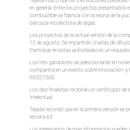
Tejada indicó que las tres ediciones pasadas 
en general. Entre los proyectos presentados
combustible se fabrica con la resina de la yu
barcaza recolectora de algas.
Los proyectos de la actual versión de la comp
15 de agosto. Se impartirán charlas de difusi
Participar en estas actividades es un requisito
Los tres ganadores se seleccionarán en noviem
compartirá en un evento sobre innovación- y
RD$57,500.
Los diez finalistas recibirán un certificado de
Intelectual.
Tejada recordó que en la primera versión se p
tercera 63.
Los interesados de más información pueden 