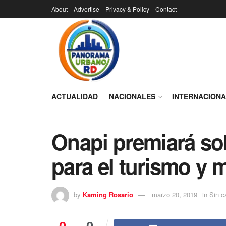
About
Advertise
Privacy & Policy
Contact
ACTUALIDAD
NACIONALES
INTERNACION
Onapi premiará so
para el turismo y
by
Kaming Rosario
marzo 20, 2019
in
Sin c
0
0