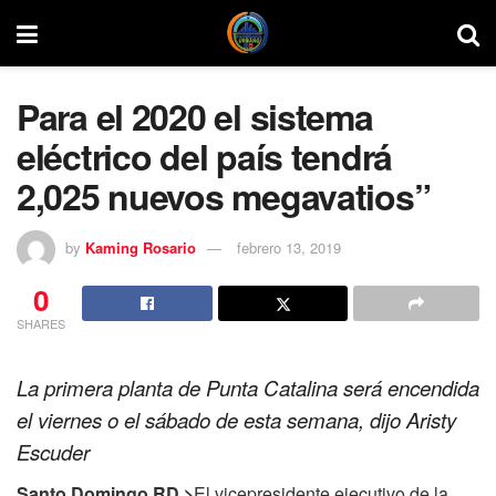
Para el 2020 el sistema
eléctrico del país tendrá
2,025 nuevos megavatios”
by
Kaming Rosario
febrero 13, 2019
0
SHARES
La primera planta de Punta Catalina será encendida
el viernes o el sábado de esta semana, dijo Aristy
Escuder
Santo Domingo RD,>
El vicepresidente ejecutivo de la