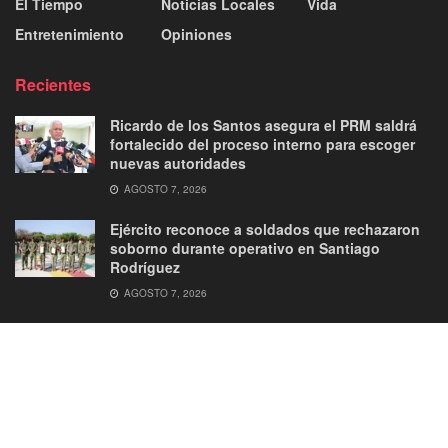
El Tiempo
Noticias Locales
Vida
Entretenimiento
Opiniones
Recientes
Ricardo de los Santos asegura el PRM saldrá
fortalecido del proceso interno para escoger
nuevas autoridades
AGOSTO 7, 2026
Ejército reconoce a soldados que rechazaron
soborno durante operativo en Santiago
Rodríguez
AGOSTO 7, 2026
About
Advertise
Privacy & Policy
Contact
© 2026
JNews
- Premium WordPress news & magazine theme by
Jegtheme
.